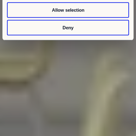
o
Allow selection
n
Deny