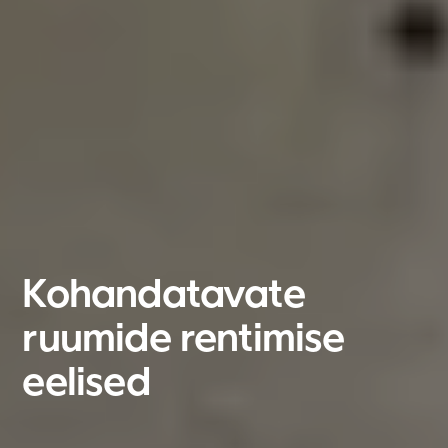
Kohandatavate
ruumide rentimise
België
eelised
Nederland
Lietuvių
Suomi