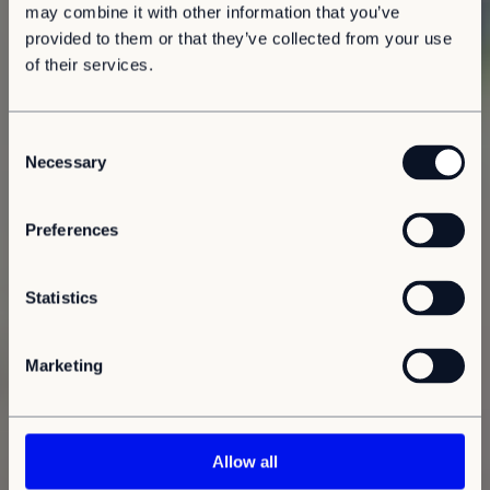
may combine it with other information that you’ve
provided to them or that they’ve collected from your use
of their services.
C
Necessary
o
n
s
Preferences
e
n
t
Statistics
S
e
Marketing
l
e
c
t
Allow all
i