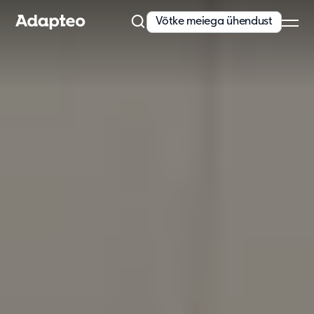
Võtke meiega ühendust
Meie pakkumine
Meie lahendused
Meie kohandatavad ruumid on ideaalne lahendus ajutuste ja
kiirete vajaduste rahuldamiseks.
Täpsem teave meie lahenduste kohta
Meie lahendused
Koolid
Lasteaiad
Kontorid
Tervishoiuasutused
Eakate hoolekanne
Tööliskülad