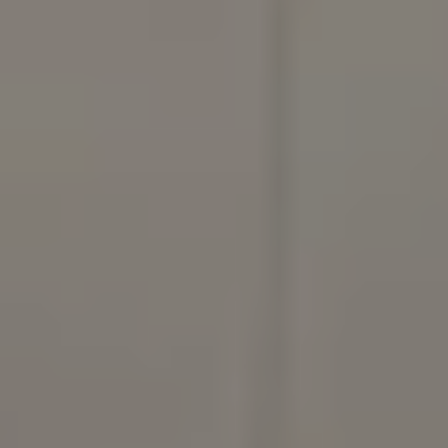
Majutus
Meie lahendused
Ruum kui teenus
Rentimine
Täiendage oma lahendust
Muud
Meie ajalugu
Meie strateegia
Jätkusuutlikkus
Jätkusuutlikkus
Adapteo meetod
Meie kohta
Adapteo kohta